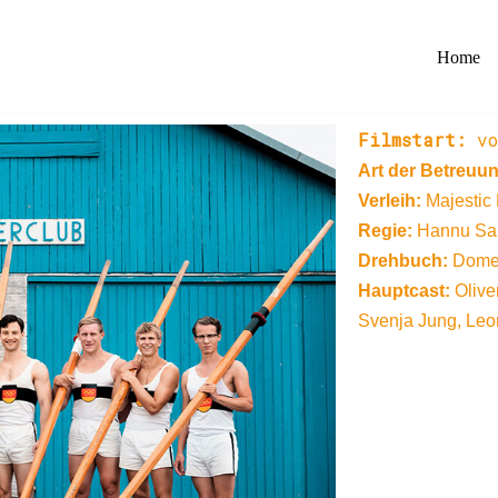
Home
Filmstart:
vo
Art der Betreuu
Verleih:
Majestic 
Regie:
Hannu Sa
Drehbuch:
Domen
Hauptcast:
Olive
Svenja Jung, Le