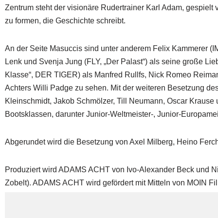
Zentrum steht der visionäre Rudertrainer Karl Adam, gespi
zu formen, die Geschichte schreibt.
An der Seite Masuccis sind unter anderem Felix Kammerer
Lenk und Svenja Jung (FLY, „Der Palast“) als seine große Lie
Klasse“, DER TIGER) als Manfred Rullfs, Nick Romeo Reima
Achters Willi Padge zu sehen. Mit der weiteren Besetzung de
Kleinschmidt, Jakob Schmölzer, Till Neumann, Oscar Krause un
Bootsklassen, darunter Junior-Weltmeister-, Junior-Europamei
Abgerundet wird die Besetzung von Axel Milberg, Heino Ferch
Produziert wird ADAMS ACHT von Ivo-Alexander Beck und Nin
Zobelt). ADAMS ACHT wird gefördert mit Mitteln von MOIN Fi
Der Film wird an Originalschauplätzen in Ratzeburg und in de