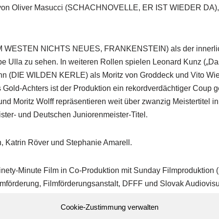
elt von Oliver Masucci (SCHACHNOVELLE, ER IST WIEDER DA), 
 (IM WESTEN NICHTS NEUES, FRANKENSTEIN) als der innerlic
be Ulla zu sehen. In weiteren Rollen spielen Leonard Kunz („Da
nn (DIE WILDEN KERLE) als Moritz von Groddeck und Vito Wie
s Gold-Achters ist der Produktion ein rekordverdächtiger Coup
d Moritz Wolff repräsentieren weit über zwanzig Meistertitel 
ster- und Deutschen Juniorenmeister-Titel.
, Katrin Röver und Stephanie Amarell.
ety-Minute Film in Co-Produktion mit Sunday Filmproduktion (
lmförderung, Filmförderungsanstalt, DFFF und Slovak Audiovis
Cookie-Zustimmung verwalten
r Slowakei gedreht.