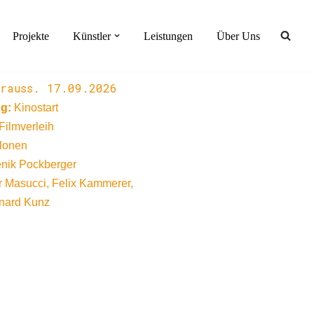
Projekte
Künstler
Leistungen
Über Uns
rauss.
17.09.2026
ng:
Kinostart
Filmverleih
lonen
ik Pockberger
r Masucci, Felix Kammerer,
onard Kunz