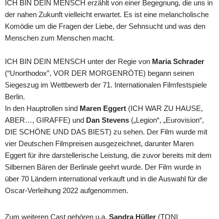
ICH BIN DEIN MENSCH erzählt von einer Begegnung, die uns in
der nahen Zukunft vielleicht erwartet. Es ist eine melancholische
Komödie um die Fragen der Liebe, der Sehnsucht und was den
Menschen zum Menschen macht.
ICH BIN DEIN MENSCH unter der Regie von
Maria Schrader
(“Unorthodox”, VOR DER MORGENRÖTE) begann seinen
Siegeszug im Wettbewerb der 71. Internationalen Filmfestspiele
Berlin.
In den Hauptrollen sind
Maren Eggert
(ICH WAR ZU HAUSE,
ABER…, GIRAFFE) und
Dan Stevens
(„Legion“, „Eurovision“,
DIE SCHÖNE UND DAS BIEST) zu sehen. Der Film wurde mit
vier Deutschen Filmpreisen ausgezeichnet, darunter Maren
Eggert für ihre darstellerische Leistung, die zuvor bereits mit dem
Silbernen Bären der Berlinale geehrt wurde. Der Film wurde in
über 70 Ländern international verkauft und in die Auswahl für die
Oscar-Verleihung 2022 aufgenommen.
Zum weiteren Cast gehören u.a.
Sandra Hüller
(TONI