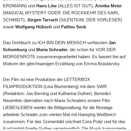
ERDMANN) und
Hans Löw
(ALLES IST GUT),
Annika Meier
(MAGICAL MYSTERY ODER: DIE RÜCKKEHR DES KARL
SCHMIDT),
Jürgen Tarrach
(SILENTIUM, DER VORLESER)
sowie
Wolfgang Hübsch
und
Falilou Seck
.
Das Drehbuch zu ICH BIN DEIN MENSCH verfassten
Jan
Schomburg
und
Maria Schrader
, die schon für VOR DER
MORGENRÖTE zusammengearbeitet haben. Es basiert frei auf
Motiven der gleichnamigen Erzählung von Emma Braslavsky.
Der Film ist eine Produktion der LETTERBOX
FILMPRODUKTION (Lisa Blumenberg) mit dem SWR
(Redaktion: Jan Berning und Katharina Dufner). Benedict
Neuenfels übernahm nach Maria Schraders erstem Film
LIEBESLEBEN wieder die Bildgestaltung, für die Montage
arbeitete Schrader zum vierten Mal mit Hansjörg Weißbrich
zusammen. Für das Szenenbild zeichnet Cora Pratz und für das
Kostümbild Anette Guther verantwortlich. Die Musik komponierte,